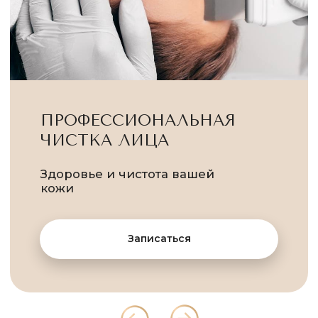
Главная
О нас
Специальные предложения
Отзывы
SMAS ЛИФТИНГ
Наша команда
Контакты
УЛЬТРАФОРМЕР
Услуги
КОНТАКТЫ
Архитектура молодости вашего
Популярные услуги
лица
+7 (495) 504-88-83
Подарочные сертификаты
info@zaffiroclinic.ru
Записаться
ООО "ЗАФФИРО КЛИНИК", ИНН: 7707431340
Лицензия номер Л0-77-01-020515 от 6 октября 2020 года
© 2020-2026 Zaffiro Clinic. Все права защищены.
Политика конфиденциальности