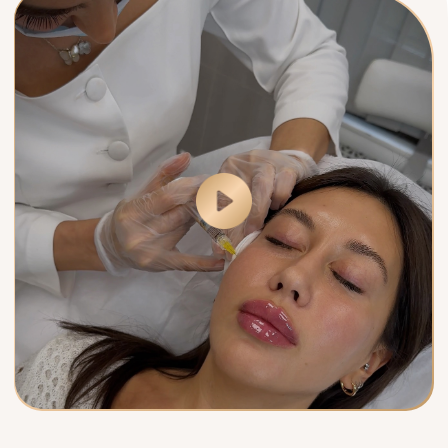
Как меняется кожа при регулярном
прохождении процедуры?
После курса биоревитализации вы получите не
просто насыщенное увлажнение, а полное внешнее
преображение:
Через 1 месяц:
Кожа становится плотной и
сияющей
Через 3 месяца:
Появляется здоровый румянец,
уменьшаются мелкие морщинки
Через 6 месяцев:
Формируется новый
коллагеновый каркас, овал лица подтягивается
Через год: Ваша кожа и Вы в частности
выглядите минимум на 5 лет моложе своего
возраста
СЕЗОННОСТЬ ПРОЦЕДУРЫ
БИОРЕВИТАЛИЗАЦИЯ: КОГДА
ЛУЧШЕ ДЕЛАТЬ?