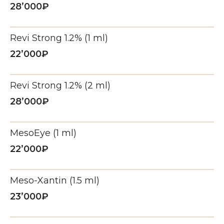
28’000₽
Revi Strong 1.2% (1 ml)
22’000₽
Revi Strong 1.2% (2 ml)
КЛИЕНТЫ О НАС
ЛАЗЕРНЫЙ ПИЛИНГ
28’000₽
LASE MD
Обратная связь помогает развиваться в
нужном направлении. Мы
прислушиваемся к отзывам, ищем новые
эффект фотошопа для вашей
точки роста и корректируем рабочие
MesoEye (1 ml)
кожи
процессы. Благодарим всех, кто выразил
свое мнение. Для нас это ценно!
22’000₽
Записаться
Все отзывы
Meso-Xantin (1.5 ml)
23’000₽
Елена 
Елена Мачабели