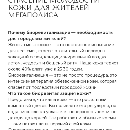
увлажнения, которая работает по принципу
«включил и забыл». С помощью тончайших игл мы
доставляем в кожу чистую гиалуроновую кислоту —
ту самую, которую ваша кожа активно вырабатывала
до 20-25 лет, но с возрастом стала производить все
меньше.
А что такое биоревитализант?
Если биоревитализация — это сам процесс, то
биоревитализант — это сам увлажняющий «эликсир
молодости». Основные компоненты
биоревитализантов:
Гиалуроновая кислота — натрия гиалуронат
высокой очистки
Пептиды — стимуляторы коллагена
Антиоксиданты — витамины C, E, феруловая
кислота
Аминокислоты — строительный материал для
клеток
Внимание! Биоревитализант - это не филлер!
Филлеры заполняют морщины как
строительный плотный раствор, а
биоревитализант — это как живая вода,
которая пробуждает спящие источники
молодости в вашей коже.
Записаться на консультацию