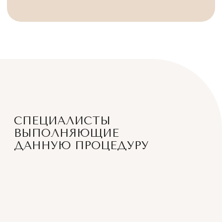
ЛИНДА ВОЛОДЬЕВНА
АЙВАЗЯН
Врач-дерматовенеролог,