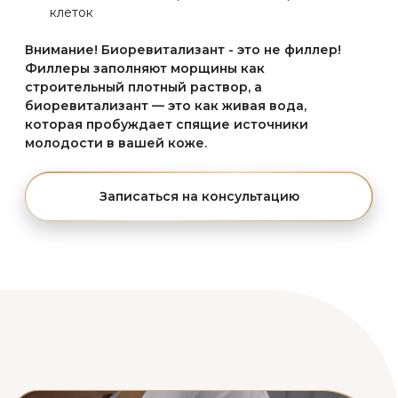
ПОЧЕМУ ЭТО НЕСРАВНИМО
ЭФФЕКТИВНЕЕ БАНОЧНЫХ
КРЕМОВ?
Потому что даже самая дорогая косметика работает
на поверхности, как дождь по асфальту.
Биоревитализация — это артезианская скважина,
которая бьет изнутри!
Что же делает процедура биоревитализация?
Борется с «синдромом офисной кожи» —
обезвоженностью из-за кондиционеров и
отопления
Нейтрализует последствия смога и плохой
экологии
Восстанавливает кожу после постоянного
воздействия синего света от гаджетов
Устраняет последствия стресса и недосыпа
Что происходит после процедуры
биоревитализация?
Через 3 дня:
Кожа перестает «просить пить» —
исчезает стянутость
Через 2 недели:
Появляется эффект
«внутреннего свечения» — как после отпуска у
моря
Через месяц:
Кожа начинает увлажнять себя
сама — как будто вы установили автономную
систему полива