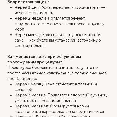
Стандартная схема процедуры
Биоревитализации:
Базовый курс: 3-4 процедуры с интервалом
2-3 недели
Поддержание: 1 процедура каждые 2-3
месяца
Представьте себе идеальный «напиток для
кожи»:
Гиалуроновая кислота — как чистейшая горная
вода
Пептиды — это витаминный комплекс для