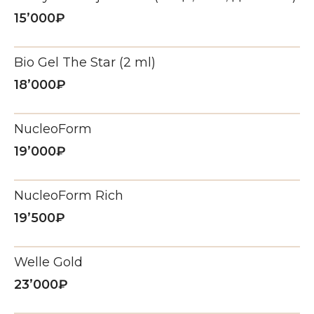
Записаться
15’000₽
г. Москва, Краснопролетарская ул., д. 7
Ежедневно 10:00 – 22:00
Bio Gel The Star (2 ml)
RF-ЛИФТИНГ VIVACE
Написать в Telegram
18’000₽
безоперационное омоложение
кожи с ювелирной точностью.
Написать в MAX
NucleoForm
19’000₽
Записаться
NucleoForm Rich
19’500₽
Welle Gold
23’000₽