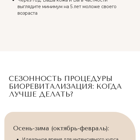
пробуждения клеток
Антиоксиданты — щит от городского стресса и
UV-излучения
Готовы ее напоить? Запишитесь на бесплатную
консультацию!
Записаться в Telegram
Записаться в MAX
ГОТОВЫ ПРИЙТИ К СВОЕЙ
КОЖЕ МЕЧТЫ? ЗАПИШИТЕСЬ
НА БЕСПЛАТНУЮ
КОНСУЛЬТАЦИЮ!