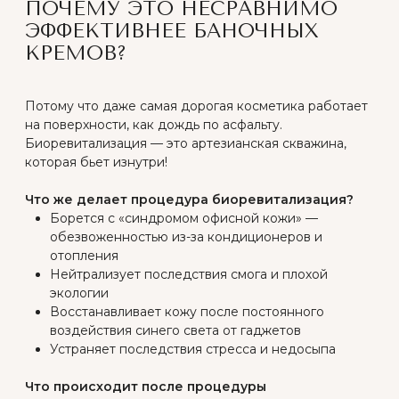
Осень-зима (октябрь-февраль):
Идеальное время для интенсивного курса
Отопительный сезон — кожа особенно
нуждается в увлажнении
Весна (март-май):
Подготовка к лету — укрепление
кожного барьера
Восстановление после зимнего стресса
Лето (июнь-август):
Поддерживающие процедуры — легкие
коктейли для защиты от UV
Только при условии использования SPF 50+