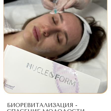
БИОРЕВИТАЛИЗАЦИЯ -
СПАСЕНИЕ МОЛОДОСТИ
КОЖИ ДЛЯ ЖИТЕЛЕЙ
МЕГАПОЛИСА
Почему биоревитализация — необходимость
для городских жителей?
Жизнь в мегаполисе — это постоянное испытание
для нее: смог, стресс, отопительный период в
холодный сезон, кондиционированный воздух
летом, недосып и бешеный ритм. Наша кожа теряет
около 40% влаги уже к 25-30 годам.
Биоревитализация — это не просто процедура, это
интенсивная терапия обезвоженной кожи, которая
спасает от последствий городской жизни.
Что такое биоревитализация кожи?
Представьте, что ваша кожа — это роскошный
комнатный цветок. Вы поливаете его регулярно, но
вода лишь слегка увлажняет поверхность земли, не
доходя до корней. Так работают и обычные кремы
— они питают лишь верхний слой кожи.
Биоревитализация — это как система капельного
полива, которая доставляет влагу прямо к "корням"
вашей кожи — в глубокие слои, где рождается
молодая и сияющая кожа. Биоревитализация - это
не просто уколы красоты. Это умная система