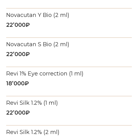
Novacutan Y Bio (2 ml)
22’000₽
АННА ТАМАЗИЕВНА
ВАСИЧЕНКО
Врач косметолог, дерматовенеролог
Novacutan S Bio (2 ml)
ВОПРОСЫ-ОТВЕТЫ
22’000₽
Записаться
Revi 1% Eye correction (1 ml)
18’000₽
Revi Silk 1.2% (1 ml)
22’000₽
Revi Silk 1.2% (2 ml)