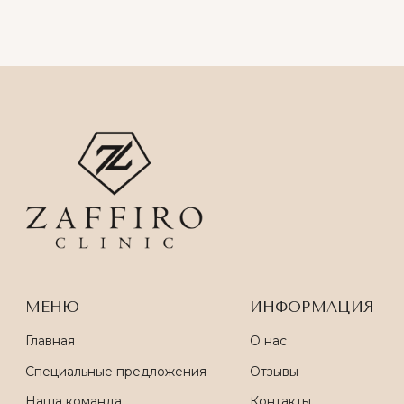
RF-ЛИФТИНГ VIVACE
безоперационное омоложение
кожи с ювелирной точностью.
Записаться
ИРИНА ПАВЛОВНА
НИКИТИНА