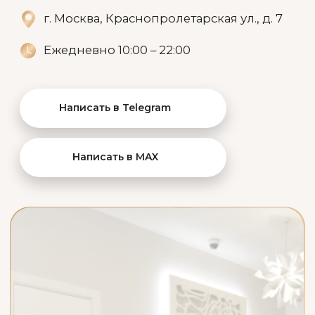
Врач, косметолог - эстетист
АППАРАТНОЕ RSL-
СКУЛЬПТУРИРОВАНИЕ
Осознанный выбор для
идеального силуэта
Записаться