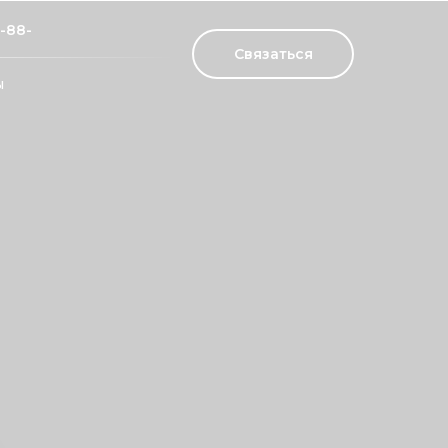
4-88-
Связаться
ы