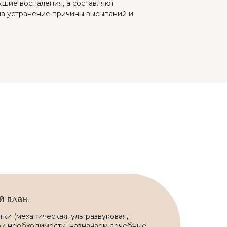
кшие воспаления, а составляют
на устранение причины высыпаний и
 план.
ки (механическая, ультразвуковая,
ри необходимости, назначаем лечебные